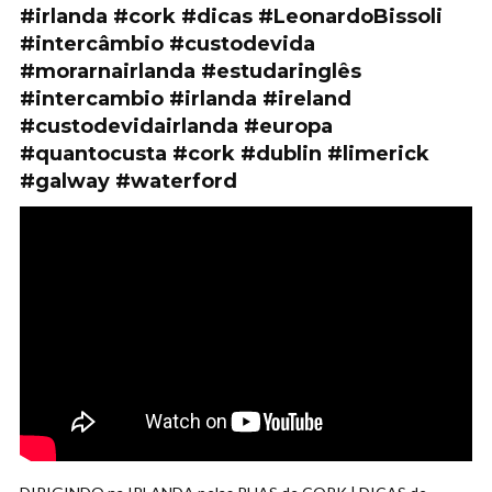
#irlanda #cork #dicas #LeonardoBissoli
#intercâmbio #custodevida
#morarnairlanda #estudaringlês
#intercambio #irlanda #ireland
#custodevidairlanda #europa
#quantocusta #cork #dublin #limerick
#galway #waterford