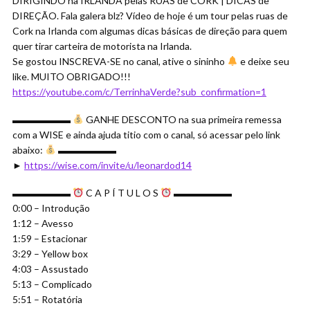
DIRIGINDO na IRLANDA pelas RUAS de CORK | DICAS de
DIREÇÃO. Fala galera blz? Vídeo de hoje é um tour pelas ruas de
Cork na Irlanda com algumas dicas básicas de direção para quem
quer tirar carteira de motorista na Irlanda.
Se gostou INSCREVA-SE no canal, ative o sininho
e deixe seu
like. MUITO OBRIGADO!!!
https://youtube.com/c/TerrinhaVerde?sub_confirmation=1
▬▬▬▬▬▬
GANHE DESCONTO na sua primeira remessa
com a WISE e ainda ajuda titio com o canal, só acessar pelo link
abaixo:
▬▬▬▬▬▬
►
https://wise.com/invite/u/leonardod14
▬▬▬▬▬▬
C A P Í T U L O S
▬▬▬▬▬▬
0:00 – Introdução
1:12 – Avesso
1:59 – Estacionar
3:29 – Yellow box
4:03 – Assustado
5:13 – Complicado
5:51 – Rotatória