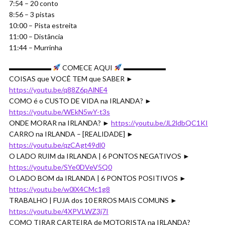
7:54 – 20 conto
8:56 – 3 pistas
10:00 – Pista estreita
11:00 – Distância
11:44 – Murrinha
▬▬▬▬▬▬
COMECE AQUI
▬▬▬▬▬▬
COISAS que VOCÊ TEM que SABER ►
https://youtu.be/q88Z6pAlNE4
COMO é o CUSTO DE VIDA na IRLANDA? ►
https://youtu.be/WEkN5wY-t3s
ONDE MORAR na IRLANDA? ►
https://youtu.be/JL2ldbQC1KI
CARRO na IRLANDA – [REALIDADE] ►
https://youtu.be/qzCAgt49dl0
O LADO RUIM da IRLANDA | 6 PONTOS NEGATIVOS ►
https://youtu.be/SYe0DVeV5Q0
O LADO BOM da IRLANDA | 6 PONTOS POSITIVOS ►
https://youtu.be/w0lX4CMc1g8
TRABALHO | FUJA dos 10 ERROS MAIS COMUNS ►
https://youtu.be/4XPVLWZ3j7I
COMO TIRAR CARTEIRA de MOTORISTA na IRLANDA?