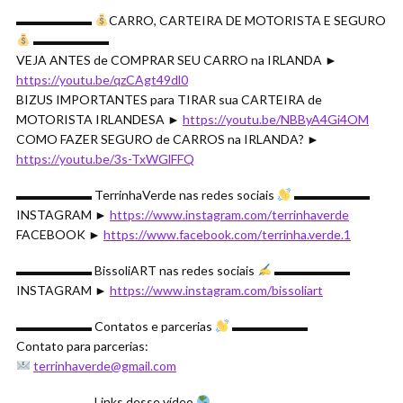
▬▬▬▬▬▬
CARRO, CARTEIRA DE MOTORISTA E SEGURO
▬▬▬▬▬▬
VEJA ANTES de COMPRAR SEU CARRO na IRLANDA ►
https://youtu.be/qzCAgt49dl0
BIZUS IMPORTANTES para TIRAR sua CARTEIRA de
MOTORISTA IRLANDESA ►
https://youtu.be/NBByA4Gi4OM
COMO FAZER SEGURO de CARROS na IRLANDA? ►
https://youtu.be/3s-TxWGlFFQ
▬▬▬▬▬▬ TerrinhaVerde nas redes sociais
▬▬▬▬▬▬
INSTAGRAM ►
https://www.instagram.com/terrinhaverde
FACEBOOK ►
https://www.facebook.com/terrinha.verde.1
▬▬▬▬▬▬ BissoliART nas redes sociais
▬▬▬▬▬▬
INSTAGRAM ►
https://www.instagram.com/bissoliart
▬▬▬▬▬▬ Contatos e parcerias
▬▬▬▬▬▬
Contato para parcerias:
terrinhaverde@gmail.com
▬▬▬▬▬▬ Links desse vídeo
▬▬▬▬▬▬