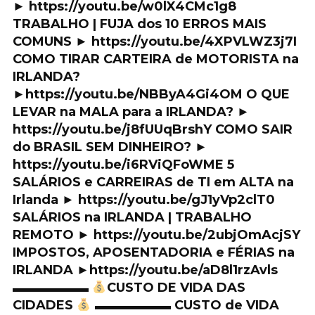
► https://youtu.be/w0lX4CMc1g8
TRABALHO | FUJA dos 10 ERROS MAIS
COMUNS ► https://youtu.be/4XPVLWZ3j7I
COMO TIRAR CARTEIRA de MOTORISTA na
IRLANDA?
►https://youtu.be/NBByA4Gi4OM O QUE
LEVAR na MALA para a IRLANDA? ►
https://youtu.be/j8fUUqBrshY COMO SAIR
do BRASIL SEM DINHEIRO? ►
https://youtu.be/i6RViQFoWME 5
SALÁRIOS e CARREIRAS de TI em ALTA na
Irlanda ► https://youtu.be/gJ1yVp2clT0
SALÁRIOS na IRLANDA | TRABALHO
REMOTO ► https://youtu.be/2ubjOmAcjSY
IMPOSTOS, APOSENTADORIA e FÉRIAS na
IRLANDA ►https://youtu.be/aD8l1rzAvls
▬▬▬▬▬▬
CUSTO DE VIDA DAS
CIDADES
▬▬▬▬▬▬ CUSTO de VIDA