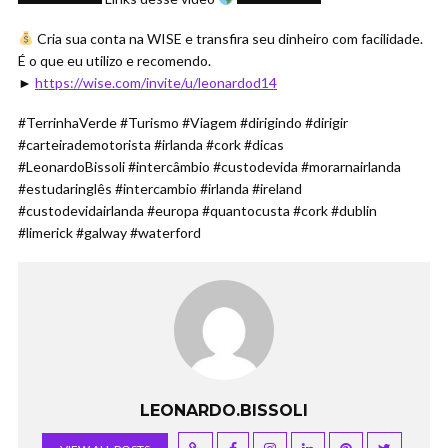
Cria sua conta na WISE e transfira seu dinheiro com facilidade.
É o que eu utilizo e recomendo.
►
https://wise.com/invite/u/leonardod14
#TerrinhaVerde #Turismo #Viagem #dirigindo #dirigir
#carteirademotorista #irlanda #cork #dicas
#LeonardoBissoli #intercâmbio #custodevida #morarnairlanda
#estudaringlês #intercambio #irlanda #ireland
#custodevidairlanda #europa #quantocusta #cork #dublin
#limerick #galway #waterford
LEONARDO.BISSOLI