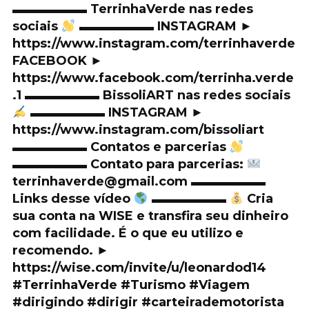
▬▬▬▬▬▬ TerrinhaVerde nas redes
sociais
▬▬▬▬▬▬ INSTAGRAM ►
https://www.instagram.com/terrinhaverde
FACEBOOK ►
https://www.facebook.com/terrinha.verde
.1 ▬▬▬▬▬▬ BissoliART nas redes sociais
▬▬▬▬▬▬ INSTAGRAM ►
https://www.instagram.com/bissoliart
▬▬▬▬▬▬ Contatos e parcerias
▬▬▬▬▬▬ Contato para parcerias:
terrinhaverde@gmail.com ▬▬▬▬▬▬
Links desse vídeo
▬▬▬▬▬▬
Cria
sua conta na WISE e transfira seu dinheiro
com facilidade. É o que eu utilizo e
recomendo. ►
https://wise.com/invite/u/leonardod14
#TerrinhaVerde #Turismo #Viagem
#dirigindo #dirigir #carteirademotorista