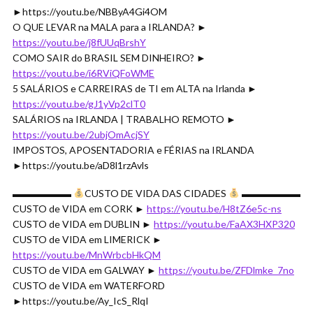
►https://youtu.be/NBByA4Gi4OM
O QUE LEVAR na MALA para a IRLANDA? ►
https://youtu.be/j8fUUqBrshY
COMO SAIR do BRASIL SEM DINHEIRO? ►
https://youtu.be/i6RViQFoWME
5 SALÁRIOS e CARREIRAS de TI em ALTA na Irlanda ►
https://youtu.be/gJ1yVp2clT0
SALÁRIOS na IRLANDA | TRABALHO REMOTO ►
https://youtu.be/2ubjOmAcjSY
IMPOSTOS, APOSENTADORIA e FÉRIAS na IRLANDA
►https://youtu.be/aD8l1rzAvls
▬▬▬▬▬▬
CUSTO DE VIDA DAS CIDADES
▬▬▬▬▬▬
CUSTO de VIDA em CORK ►
https://youtu.be/H8tZ6e5c-ns
CUSTO de VIDA em DUBLIN ►
https://youtu.be/FaAX3HXP320
CUSTO de VIDA em LIMERICK ►
https://youtu.be/MnWrbcbHkQM
CUSTO de VIDA em GALWAY ►
https://youtu.be/ZFDlmke_7no
CUSTO de VIDA em WATERFORD
►https://youtu.be/Ay_IcS_RlqI