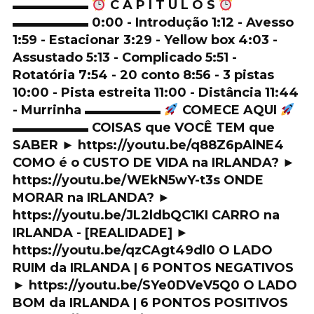
▬▬▬▬▬▬
C A P Í T U L O S
▬▬▬▬▬▬ 0:00 - Introdução 1:12 - Avesso
1:59 - Estacionar 3:29 - Yellow box 4:03 -
Assustado 5:13 - Complicado 5:51 -
Rotatória 7:54 - 20 conto 8:56 - 3 pistas
10:00 - Pista estreita 11:00 - Distância 11:44
- Murrinha ▬▬▬▬▬▬
COMECE AQUI
▬▬▬▬▬▬ COISAS que VOCÊ TEM que
SABER ► https://youtu.be/q88Z6pAlNE4
COMO é o CUSTO DE VIDA na IRLANDA? ►
https://youtu.be/WEkN5wY-t3s ONDE
MORAR na IRLANDA? ►
https://youtu.be/JL2ldbQC1KI CARRO na
IRLANDA - [REALIDADE] ►
https://youtu.be/qzCAgt49dl0 O LADO
RUIM da IRLANDA | 6 PONTOS NEGATIVOS
► https://youtu.be/SYe0DVeV5Q0 O LADO
BOM da IRLANDA | 6 PONTOS POSITIVOS