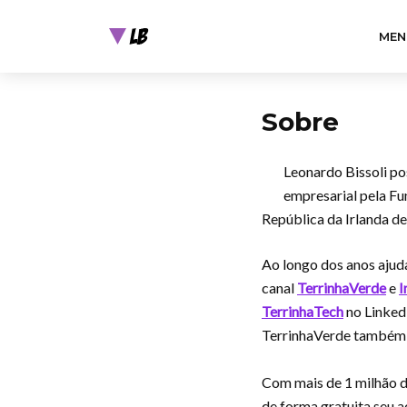
MEN
Sobre
Leonardo Bissoli po
empresarial pela Fu
República da Irlanda d
Ao longo dos anos ajuda
canal
TerrinhaVerde
e
I
TerrinhaTech
no Linked
TerrinhaVerde também e
Com mais de 1 milhão 
de forma gratuita seu a