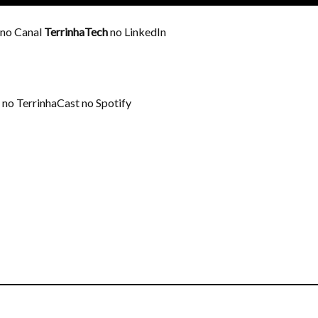
 no Canal
TerrinhaTech
no LinkedIn
 no TerrinhaCast no Spotify