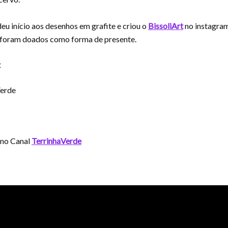
 início aos desenhos em grafite e criou o
BissoliArt
no instagra
 foram doados como forma de presente.
t
Verde
 no Canal
TerrinhaVerde