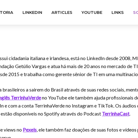
TORIA
LINKEDIN
ARTICLES
YOUTUBE
LINKS
S
ssui cidadania italiana e irlandesa, está no LinkedIn desde 2008,
ndação Getúlio Vargas e atua há mais de 20 anos no mercado de T
esde 2015 e trabalha como gerente sênior de TI em uma multinacio
 brasileiros a sairem do Brasil através de suas redes sociais, ment
nglês TerrinhaVerde
no YouTube ele também ajuda profissionais de
In e com a conta TerrinhaVerde no Instagram e TikTok. Os áudios 
stão disponíveis no Spotify através do Podcast
TerrinhaCast
.
de views no
Pexels
, ele também faz doações de suas fotos e vídeos
cervo.