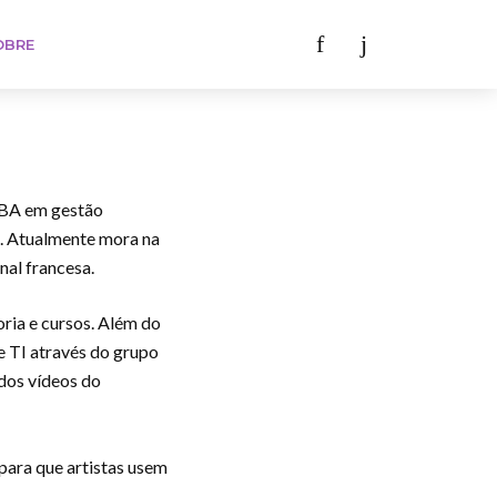
OBRE
 MBA em gestão
I. Atualmente mora na
nal francesa.
oria e cursos. Além do
 TI através do grupo
dos vídeos do
 para que artistas usem