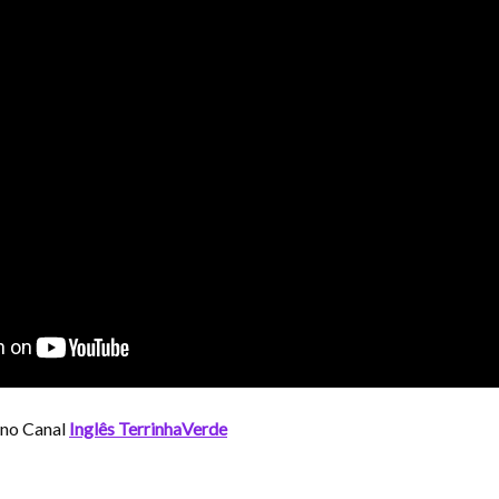
 no Canal
Inglês TerrinhaVerde