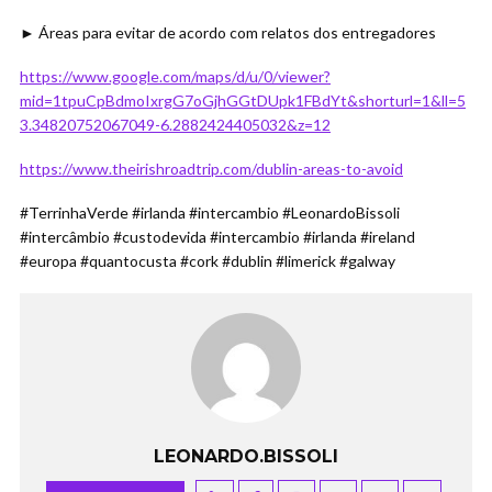
► Áreas para evitar de acordo com relatos dos entregadores
https://www.google.com/maps/d/u/0/viewer?
mid=1tpuCpBdmoIxrgG7oGjhGGtDUpk1FBdYt&shorturl=1&ll=5
3.34820752067049-6.2882424405032&z=12
https://www.theirishroadtrip.com/dublin-areas-to-avoid
#TerrinhaVerde #irlanda #intercambio #LeonardoBissoli
#intercâmbio #custodevida #intercambio #irlanda #ireland
#europa #quantocusta #cork #dublin #limerick #galway
LEONARDO.BISSOLI