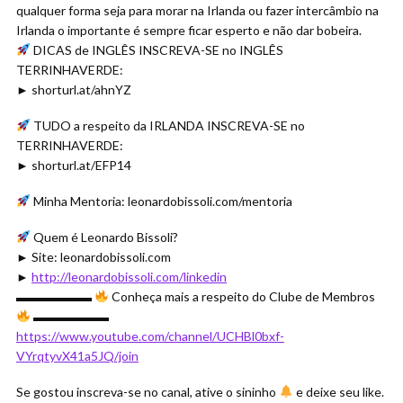
qualquer forma seja para morar na Irlanda ou fazer intercâmbio na
Irlanda o importante é sempre ficar esperto e não dar bobeira.
DICAS de INGLÊS INSCREVA-SE no INGLÊS
TERRINHAVERDE:
► shorturl.at/ahnYZ
TUDO a respeito da IRLANDA INSCREVA-SE no
TERRINHAVERDE:
► shorturl.at/EFP14
Minha Mentoria: leonardobissoli.com/mentoria
Quem é Leonardo Bissoli?
► Site: leonardobissoli.com
►
http://leonardobissoli.com/linkedin
▬▬▬▬▬▬
Conheça mais a respeito do Clube de Membros
▬▬▬▬▬▬
https://www.youtube.com/channel/UCHBl0bxf-
VYrqtyvX41a5JQ/join
Se gostou inscreva-se no canal, ative o sininho
e deixe seu like.