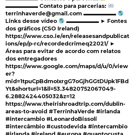
▬▬▬▬▬▬ Contato para parcerias:
terrinhaverde@gmail.com ▬▬▬▬▬▬
Links desse vídeo
▬▬▬▬▬▬ ► Fontes
dos gráficos (CSO Ireland)
https://www.cso.ie/en/releasesandpublicat
ions/ep/p-rc/recordedcrimeq22021/ ►
Áreas para evitar de acordo com relatos
dos entregadores
https://www.google.com/maps/d/u/0/view
er?
mid=1tpuCpBdmoIxrgG7oGjhGGtDUpk1FBd
Yt&shorturl=1&ll=53.34820752067049-
6.2882424405032&z=12
https://www.theirishroadtrip.com/dublin-
areas-to-avoid #TerrinhaVerde #irlanda
#intercambio #LeonardoBissoli
#intercâmbio #custodevida #intercambio
#irlanda #ireland #europa #quantocusta