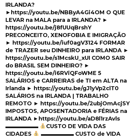
IRLANDA?
►https://youtu.be/NBByA4Gi4OM O QUE
LEVAR na MALA para a IRLANDA? ►
https://youtu.be/j8fUUqBrshY
PRECONCEITO, XENOFOBIA E IMIGRAÇÃO
► https://youtu.be/iuf0agV3124 FORMAR
de TRAZER seu DINHEIRO para IRLANDA ►
https://youtu.be/s1McskU_xUI COMO SAIR
do BRASIL SEM DINHEIRO? ►
https://youtu.be/i6RViQFoWME 5
SALÁRIOS e CARREIRAS de TI em ALTA na
Irlanda ► https://youtu.be/gJ1yVp2clT0
SALÁRIOS na IRLANDA | TRABALHO
REMOTO ► https://youtu.be/2ubjOmAcjSY
IMPOSTOS, APOSENTADORIA e FÉRIAS na
IRLANDA ►https://youtu.be/aD8l1rzAvls
▬▬▬▬▬▬
CUSTO DE VIDA DAS
CIDADES
▬▬▬▬▬▬ CUSTO de VIDA