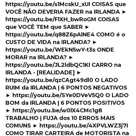
https://youtu.be/s1McskU_xUI COISAS que
VOCÊ NÃO DEVERIA FAZER na IRLANDA ►
https://youtu.be/FlXH_bwRoGM COISAS
que VOCÊ TEM que SABER ►
https://youtu.be/q88Z6pAlNE4 COMO é o
CUSTO DE VIDA na IRLANDA? ►
https://youtu.be/WEkN5wY-t3s ONDE
MORAR na IRLANDA? ►
https://youtu.be/JL2ldbQC1KI CARRO na
IRLANDA - [REALIDADE] ►
https://youtu.be/qzCAgt49dl0 O LADO
RUIM da IRLANDA | 6 PONTOS NEGATIVOS
► https://youtu.be/SYe0DVeV5Q0 O LADO
BOM da IRLANDA | 6 PONTOS POSITIVOS
► https://youtu.be/w0lX4CMc1g8
TRABALHO | FUJA dos 10 ERROS MAIS
COMUNS ► https://youtu.be/4XPVLWZ3j7I
COMO TIRAR CARTEIRA de MOTORISTA na