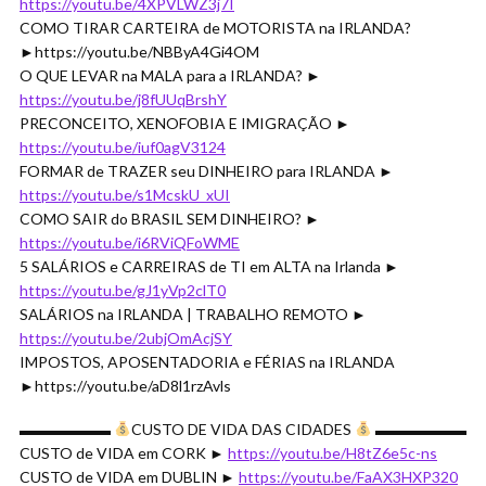
https://youtu.be/4XPVLWZ3j7I
COMO TIRAR CARTEIRA de MOTORISTA na IRLANDA?
►https://youtu.be/NBByA4Gi4OM
O QUE LEVAR na MALA para a IRLANDA? ►
https://youtu.be/j8fUUqBrshY
PRECONCEITO, XENOFOBIA E IMIGRAÇÃO ►
https://youtu.be/iuf0agV3124
FORMAR de TRAZER seu DINHEIRO para IRLANDA ►
https://youtu.be/s1McskU_xUI
COMO SAIR do BRASIL SEM DINHEIRO? ►
https://youtu.be/i6RViQFoWME
5 SALÁRIOS e CARREIRAS de TI em ALTA na Irlanda ►
https://youtu.be/gJ1yVp2clT0
SALÁRIOS na IRLANDA | TRABALHO REMOTO ►
https://youtu.be/2ubjOmAcjSY
IMPOSTOS, APOSENTADORIA e FÉRIAS na IRLANDA
►https://youtu.be/aD8l1rzAvls
▬▬▬▬▬▬
CUSTO DE VIDA DAS CIDADES
▬▬▬▬▬▬
CUSTO de VIDA em CORK ►
https://youtu.be/H8tZ6e5c-ns
CUSTO de VIDA em DUBLIN ►
https://youtu.be/FaAX3HXP320