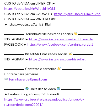
CUSTO de VIDA em LIMERICK ►
https://youtu.be/MnWrbcbHkQM
CUSTO de VIDA em GALWAY ►
https://youtu.be/ZFDlmke_7no
CUSTO de VIDA em WATERFORD
►https://youtu.be/Ay_IcS_RlqI
▬▬▬▬▬▬ TerrinhaVerde nas redes sociais
▬▬▬▬▬▬
INSTAGRAM ►
https://www.instagram.com/terrinhaverde
FACEBOOK ►
https://www.facebook.com/terrinha.verde.1
▬▬▬▬▬▬ BissoliART nas redes sociais
▬▬▬▬▬▬
INSTAGRAM ►
https://www.instagram.com/bissoliart
▬▬▬▬▬▬ Contatos e parcerias
▬▬▬▬▬▬
Contato para parcerias:
terrinhaverde@gmail.com
▬▬▬▬▬▬
Links desse vídeo
▬▬▬▬▬▬
► Fontes dos gráficos (CSO Ireland)
https://www.cso.ie/en/releasesandpublications/ep/p-
rc/recordedcrimeq22021/