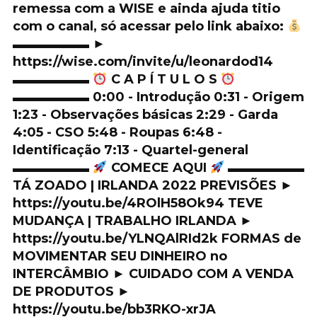
remessa com a WISE e ainda ajuda titio
com o canal, só acessar pelo link abaixo:
▬▬▬▬▬▬ ►
https://wise.com/invite/u/leonardod14
▬▬▬▬▬▬
C A P Í T U L O S
▬▬▬▬▬▬ 0:00 - Introdução 0:31 - Origem
1:23 - Observações básicas 2:29 - Garda
4:05 - CSO 5:48 - Roupas 6:48 -
Identificação 7:13 - Quartel-general
▬▬▬▬▬▬
COMECE AQUI
▬▬▬▬▬▬
TÁ ZOADO | IRLANDA 2022 PREVISÕES ►
https://youtu.be/4ROlH58Ok94 TEVE
MUDANÇA | TRABALHO IRLANDA ►
https://youtu.be/YLNQAlRId2k FORMAS de
MOVIMENTAR SEU DINHEIRO no
INTERCÂMBIO ► CUIDADO COM A VENDA
DE PRODUTOS ►
https://youtu.be/bb3RKO-xrJA