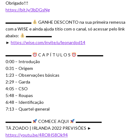
Obrigado!!!
https://bit.ly/3bDGsNg
▬▬▬▬▬▬
GANHE DESCONTO na sua primeira remessa
com a WISE e ainda ajuda titio com o canal, só acessar pelo link
abaixo:
▬▬▬▬▬▬
►
https://wise.com/invite/u/leonardod14
▬▬▬▬▬▬
C A P Í T U L O S
▬▬▬▬▬▬
0:00 – Introdução
0:31 – Origem
1:23 – Observações básicas
2:29 – Garda
4:05 – CSO
5:48 – Roupas
6:48 – Identificação
7:13 – Quartel-general
▬▬▬▬▬▬
COMECE AQUI
▬▬▬▬▬▬
TÁ ZOADO | IRLANDA 2022 PREVISÕES ►
https://youtu.be/4ROlH58Ok94