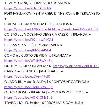
TEVE MUDANÇA | TRABALHO IRLANDA ►
https://youtu.be/YLNQAlRId2k
FORMAS de MOVIMENTAR SEU DINHEIRO no INTERCÂMBIO
►
CUIDADO COM A VENDA DE PRODUTOS ►
https://youtu.be/bb3RKO-xrJA
https://youtu.be/s1McskU_xUI
COISAS que VOCÊ NÃO DEVERIA FAZER na IRLANDA ►
https://youtu.be/FlXH_bwRoGM
COISAS que VOCÊ TEM que SABER ►
https://youtu.be/q88Z6pAlNE4
COMO é o CUSTO DE VIDA na IRLANDA? ►
https://youtu.be/WEkN5wY-t3s
ONDE MORAR na IRLANDA? ►
https://youtu.be/JL2ldbQC1KI
CARRO na IRLANDA – [REALIDADE] ►
https://youtu.be/qzCAgt49dl0
O LADO RUIM da IRLANDA | 6 PONTOS NEGATIVOS ►
https://youtu.be/SYe0DVeV5Q0
O LADO BOM da IRLANDA | 6 PONTOS POSITIVOS ►
https://youtu.be/w0lX4CMc1g8
TRABALHO | FUJA dos 10 ERROS MAIS COMUNS ►