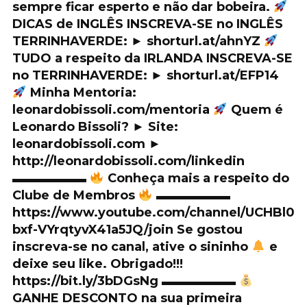
sempre ficar esperto e não dar bobeira.
DICAS de INGLÊS INSCREVA-SE no INGLÊS
TERRINHAVERDE: ► shorturl.at/ahnYZ
TUDO a respeito da IRLANDA INSCREVA-SE
no TERRINHAVERDE: ► shorturl.at/EFP14
Minha Mentoria:
leonardobissoli.com/mentoria
Quem é
Leonardo Bissoli? ► Site:
leonardobissoli.com ►
http://leonardobissoli.com/linkedin
▬▬▬▬▬▬
Conheça mais a respeito do
Clube de Membros
▬▬▬▬▬▬
https://www.youtube.com/channel/UCHBl0
bxf-VYrqtyvX41a5JQ/join Se gostou
inscreva-se no canal, ative o sininho
e
deixe seu like. Obrigado!!!
https://bit.ly/3bDGsNg ▬▬▬▬▬▬
GANHE DESCONTO na sua primeira