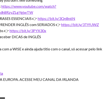
say you don’t like something
:
https://www.youtube.com/watch?
udh8RzyZLgYgjwTW
RASES ESSENCIAIS 👉
https://bit.ly/3Qn8n6N
RENDER INGLÊS com SERIADOS 👉
https://bit.ly/3TffUWZ
bs 👉
https://bit.ly/3PYX30x
 receber DICAS de INGLÊS
 a WISE e ainda ajuda titio com o canal, só acessar pelo link
ia
A EUROPA. ACESSE MEU CANAL DA IRLANDA
▬▬▬