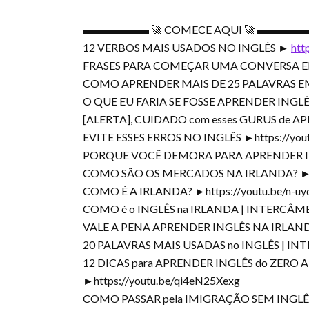
▬▬▬▬▬▬ 🚀 COMECE AQUI 🚀 ▬▬▬▬
12 VERBOS MAIS USADOS NO INGLÊS ►
htt
FRASES PARA COMEÇAR UMA CONVERSA E
COMO APRENDER MAIS DE 25 PALAVRAS EM
O QUE EU FARIA SE FOSSE APRENDER INGLÊ
[ALERTA], CUIDADO com esses GURUS de A
EVITE ESSES ERROS NO INGLÊS ►https://yo
PORQUE VOCÊ DEMORA PARA APRENDER 
COMO SÃO OS MERCADOS NA IRLANDA? ►ht
COMO É A IRLANDA? ►https://youtu.be/n-u
COMO é o INGLÊS na IRLANDA | INTERCÂM
VALE A PENA APRENDER INGLÊS NA IRLAN
20 PALAVRAS MAIS USADAS no INGLÊS | I
12 DICAS para APRENDER INGLÊS do ZERO
►https://youtu.be/qi4eN25Xexg
COMO PASSAR pela IMIGRAÇÃO SEM INGLÊ