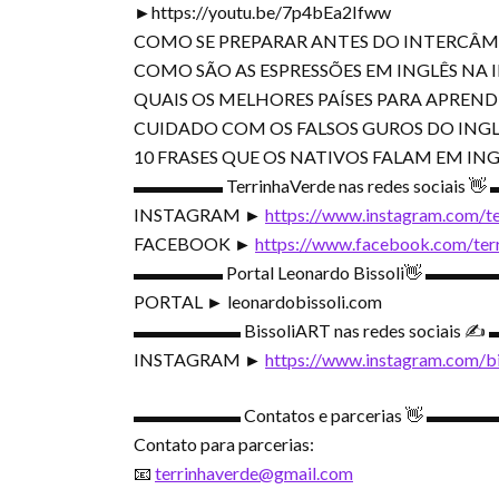
►https://youtu.be/7p4bEa2Ifww
COMO SE PREPARAR ANTES DO INTERCÂ
COMO SÃO AS ESPRESSÕES EM INGLÊS NA
QUAIS OS MELHORES PAÍSES PARA APREND
CUIDADO COM OS FALSOS GUROS DO ING
10 FRASES QUE OS NATIVOS FALAM EM ING
▬▬▬▬▬ TerrinhaVerde nas redes sociais
INSTAGRAM ►
https://www.instagram.com/te
FACEBOOK ►
https://www.facebook.com/terr
▬▬▬▬▬ Portal Leonardo Bissoli👋 ▬▬
PORTAL ► leonardobissoli.com
▬▬▬▬▬▬ BissoliART nas redes sociais
INSTAGRAM ►
https://www.instagram.com/bi
▬▬▬▬▬▬ Contatos e parcerias 👋 ▬▬
Contato para parcerias:
📧
terrinhaverde@gmail.com