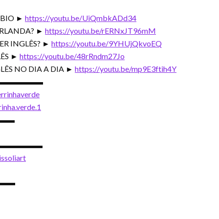
MBIO ►
https://youtu.be/UiQmbkADd34
 IRLANDA? ►
https://youtu.be/rERNxJT96mM
ER INGLÊS? ►
https://youtu.be/9YHUjQkvoEQ
LÊS ►
https://youtu.be/48rRndm27Jo
LÊS NO DIA A DIA ►
https://youtu.be/mp9E3ftih4Y
 👋 ▬▬▬▬▬▬
rrinhaverde
inha.verde.1
▬▬▬▬
 ✍️ ▬▬▬▬▬▬
ssoliart
▬▬▬▬