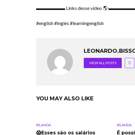
▬▬▬▬▬▬ Links desse vídeo 🌎 ▬▬▬▬▬
#english #ingles #learningenglish
LEONARDO.BISSO
VIEW ALL POSTS
YOU MAY ALSO LIKE
IRLANDA
IRLANDA
😱Esses são os salários
É poss