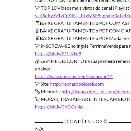
Don’t JUST say I don’t like it. Different ways to 
🚀 TOP 10 Vídeos mais vistos do canal (Playlist)
v=4SoRyZZfvCg&list=PLvMSE8gn5mg0aJz4Y
📕BAIXE GRATUITAMENTE o PDF COM AS F
📗BAIXE GRATUITAMENTE o PDF COMO AP
📘BAIXE GRATUITAMENTE o PDF Modal Ver
🚀 INSCREVA-SE no Inglês TerrinhaVerde para
https://bit.ly/31UKFe9
💰 GANHE DESCONTO na sua primeira remessa com
abaixo:
https://wise.com/invite/u/leonardod14
🚀 Site:
http://leonardobissoli.com
🚀 Mentoria:
http://leonardobissoli.com/mentor
🚀 MORAR, TRABALHAR E INTERCÂMBIO N
https://bit.ly/3bDGsNg
▬▬▬▬▬▬ ⏰ C A P Í T U L O S ⏰ ▬▬▬
N/A