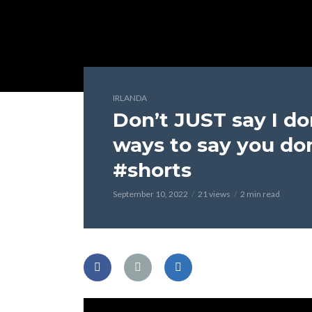
IRLANDA
Don’t JUST say I don
ways to say you do
#shorts
September 10, 2022
21 views
2 min read