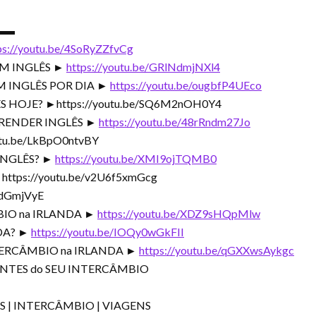
▬▬
ps://youtu.be/4SoRyZZfvCg
M INGLÊS ►
https://youtu.be/GRlNdmjNXl4
 INGLÊS POR DIA ►
https://youtu.be/ougbfP4UEco
S HOJE? ►https://youtu.be/SQ6M2nOH0Y4
PRENDER INGLÊS ►
https://youtu.be/48rRndm27Jo
utu.be/LkBpO0ntvBY
INGLÊS? ►
https://youtu.be/XMI9ojTQMB0
tps://youtu.be/v2U6f5xmGcg
ydGmjVyE
BIO na IRLANDA ►
https://youtu.be/XDZ9sHQpMlw
DA? ►
https://youtu.be/IOQy0wGkFII
NTERCÂMBIO na IRLANDA ►
https://youtu.be/qGXXwsAykgc
 ANTES do SEU INTERCÂMBIO
S | INTERCÂMBIO | VIAGENS