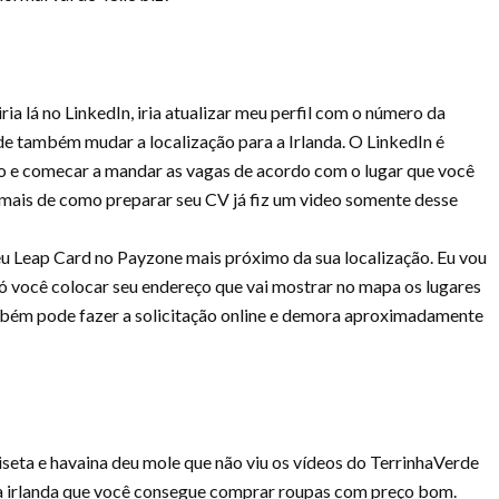
ia lá no LinkedIn, iria atualizar meu perfil com o número da
 de também mudar a localização para a Irlanda. O LinkedIn é
zação e comecar a mandar as vagas de acordo com o lugar que você
er mais de como preparar seu CV já fiz um video somente desse
seu Leap Card no Payzone mais próximo da sua localização. Eu vou
 só você colocar seu endereço que vai mostrar no mapa os lugares
bém pode fazer a solicitação online e demora aproximadamente
seta e havaina deu mole que não viu os vídeos do TerrinhaVerde
a irlanda que você consegue comprar roupas com preço bom.