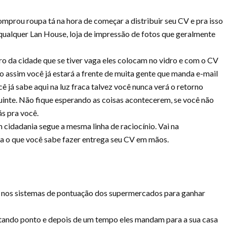
omprou roupa tá na hora de começar a distribuir seu CV e pra isso
 qualquer Lan House, loja de impressão de fotos que geralmente
 da cidade que se tiver vaga eles colocam no vidro e com o CV
o assim você já estará a frente de muita gente que manda e-mail
ê já sabe aqui na luz fraca talvez você nunca verá o retorno
eguinte. Não fique esperando as coisas acontecerem, se você não
ás pra você.
em cidadania segue a mesma linha de raciocínio. Vai na
la o que você sabe fazer entrega seu CV em mãos.
os nos sistemas de pontuação dos supermercados para ganhar
ntando ponto e depois de um tempo eles mandam para a sua casa