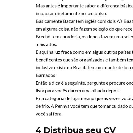
Mas antes é importante saber a diferença básic
impactar diretamente no seu bolso.
Basicamente Bazar (em inglês com dois A’s Baa
em alguma coisa, não fazem seleção do que rec
Brechó tem curadoria, os donos fazem uma seleç
mais altos.
E aqui na luz fraca como em algus outros países 
beneficentes que são organizados e também t
inclusive existe no Brasil. Tem um monte de loja
Barnados
Então a dica é a seguinte, pergunte e procure o
lista para vocês darem uma olhada depois.
E na categoria de loja mesmo que as vezes vo
de frio. A Pennys você tem que tomar cuidado q
você sai fora.
4 Distribua seu CV