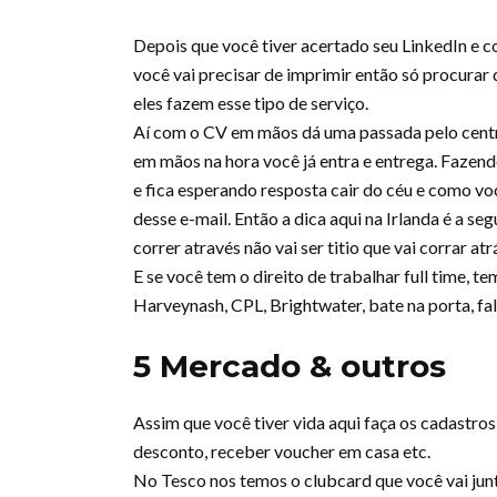
Depois que você tiver acertado seu LinkedIn e c
você vai precisar de imprimir então só procurar
eles fazem esse tipo de serviço.
Aí com o CV em mãos dá uma passada pelo centro
em mãos na hora você já entra e entrega. Fazend
e fica esperando resposta cair do céu e como voc
desse e-mail. Então a dica aqui na Irlanda é a s
correr através não vai ser titio que vai corrar atr
E se você tem o direito de trabalhar full time, t
Harveynash, CPL, Brightwater, bate na porta, fa
5 Mercado & outros
Assim que você tiver vida aqui faça os cadastr
desconto, receber voucher em casa etc.
No Tesco nos temos o clubcard que você vai ju