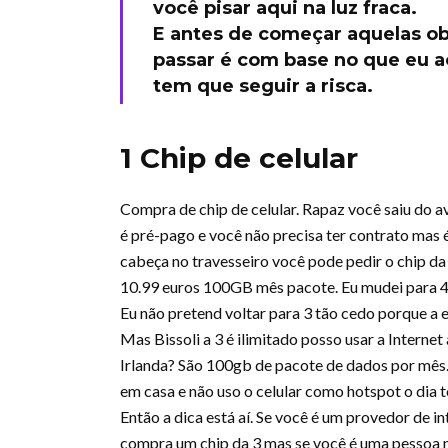
você pisar aqui na luz fraca.
E antes de começar aquelas ob
passar é com base no que eu a
tem que seguir a risca.
1 Chip de celular
Compra de chip de celular. Rapaz você saiu do 
é pré-pago e você não precisa ter contrato mas é
cabeça no travesseiro você pode pedir o chip da 
10.99 euros 100GB mês pacote. Eu mudei para 48
Eu não pretend voltar para 3 tão cedo porque a 
Mas Bissoli a 3 é ilimitado posso usar a Internet
Irlanda? São 100gb de pacote de dados por mês.
em casa e não uso o celular como hotspot o dia
Então a dica está aí. Se você é um provedor de 
compra um chip da 3 mas se você é uma pessoa n