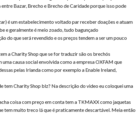
a entre Bazar, Brecho e Brecho de Caridade porque isso pode
zar) é um estabelecimento voltado par receber doações e atuam
ebe e geralmente é meio zoado, tudo bagunçado
ão do que será revendido e os preços tendem a ser um pouco
tem a Charity Shop que se for traduzir são os brechós
em uma causa social envolvida como a empresa OXFAM que
 dessas pelas Irlanda como por exemplo a Enable Ireland,
nde tem Charity Shop blz? Na descrição do video eu coloquei uma
cê acha coisa com preço em conta tem a TKMAXX como jaquetas
ue tem muito treco lá que é praticamente descartável. Meia então