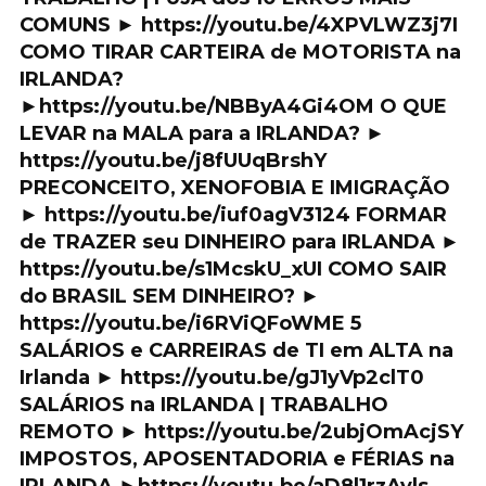
COMUNS ► https://youtu.be/4XPVLWZ3j7I
COMO TIRAR CARTEIRA de MOTORISTA na
IRLANDA?
►https://youtu.be/NBByA4Gi4OM O QUE
LEVAR na MALA para a IRLANDA? ►
https://youtu.be/j8fUUqBrshY
PRECONCEITO, XENOFOBIA E IMIGRAÇÃO
► https://youtu.be/iuf0agV3124 FORMAR
de TRAZER seu DINHEIRO para IRLANDA ►
https://youtu.be/s1McskU_xUI COMO SAIR
do BRASIL SEM DINHEIRO? ►
https://youtu.be/i6RViQFoWME 5
SALÁRIOS e CARREIRAS de TI em ALTA na
Irlanda ► https://youtu.be/gJ1yVp2clT0
SALÁRIOS na IRLANDA | TRABALHO
REMOTO ► https://youtu.be/2ubjOmAcjSY
IMPOSTOS, APOSENTADORIA e FÉRIAS na