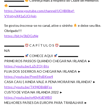
▬▬▬▬▬▬
Conheça mais a respeito do Clube de Membros
▬▬▬▬▬▬
https://www.youtube.com/channel/UCHBl0bxf-
VYrqtyvX41a5JQ/join
Se gostou inscreva-se no canal, ative o sininho
e deixe seu like.
Obrigado!!!
https://bit.ly/3bDGsNg
▬▬▬▬▬▬
C A P Í T U L O S
▬▬▬▬▬▬
N/A
▬▬▬▬▬▬
COMECE AQUI
▬▬▬▬▬▬
PRIMEIROS PASSOS QUANDO CHEGAR NA IRLANDA ►
https://youtu.be/LzZrZQI-Bts
FUJA DOS 10 ERROS AO CHEGAR NA IRLANDA ►
https://youtu.be/PnmS9oBKxw4
CASA CAIU | AINDA VALE A PENA MORAR NA IRLANDA? ►
https://youtu.be/TK94DB6BFss
CUSTO DE VIDA NA IRLANDA 2022 ►
https://youtu.be/ro40yKdEWB0
MELHORES PAÍSES DA EUROPA PARA TRABALHAR ►