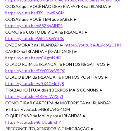
COISAS que VOCÊ NÃO DEVERIA FAZER na IRLANDA ►
https://youtu.be/FlXH_bwRoGM
COISAS que VOCÊ TEM que SABER ►
https://youtu.be/q88Z6pAlNE4
COMO é o CUSTO DE VIDA na IRLANDA? ►
https://youtu.be/WEkN5wY-t3s
ONDE MORAR na IRLANDA? ►
https://youtu.be/JL2ldbQC1KI
CARRO na IRLANDA – [REALIDADE] ►
https://youtu.be/qzCAgt49dl0
O LADO RUIM da IRLANDA | 6 PONTOS NEGATIVOS ►
https://youtu.be/SYe0DVeV5Q0
O LADO BOM da IRLANDA | 6 PONTOS POSITIVOS ►
https://youtu.be/w0lX4CMc1g8
TRABALHO | FUJA dos 10 ERROS MAIS COMUNS ►
https://youtu.be/4XPVLWZ3j7I
COMO TIRAR CARTEIRA de MOTORISTA na IRLANDA?
►https://youtu.be/NBByA4Gi4OM
O QUE LEVAR na MALA para a IRLANDA? ►
https://youtu.be/j8fUUqBrshY
PRECONCEITO, XENOFOBIA E IMIGRAÇÃO ►