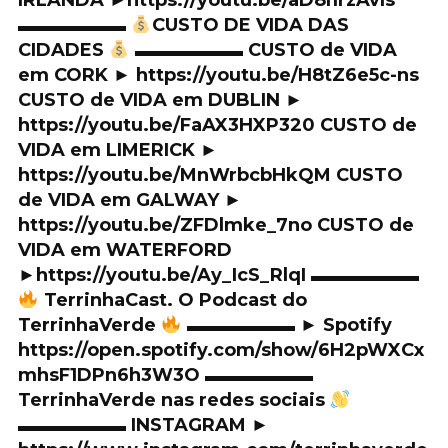
IRLANDA ►https://youtu.be/aD8l1rzAvls
▬▬▬▬▬▬
CUSTO DE VIDA DAS
CIDADES
▬▬▬▬▬▬ CUSTO de VIDA
em CORK ► https://youtu.be/H8tZ6e5c-ns
CUSTO de VIDA em DUBLIN ►
https://youtu.be/FaAX3HXP320 CUSTO de
VIDA em LIMERICK ►
https://youtu.be/MnWrbcbHkQM CUSTO
de VIDA em GALWAY ►
https://youtu.be/ZFDlmke_7no CUSTO de
VIDA em WATERFORD
►https://youtu.be/Ay_IcS_RlqI ▬▬▬▬▬▬
TerrinhaCast. O Podcast do
TerrinhaVerde
▬▬▬▬▬▬ ► Spotify
https://open.spotify.com/show/6H2pWXCx
mhsF1DPn6h3W3O ▬▬▬▬▬▬
TerrinhaVerde nas redes sociais
▬▬▬▬▬▬ INSTAGRAM ►