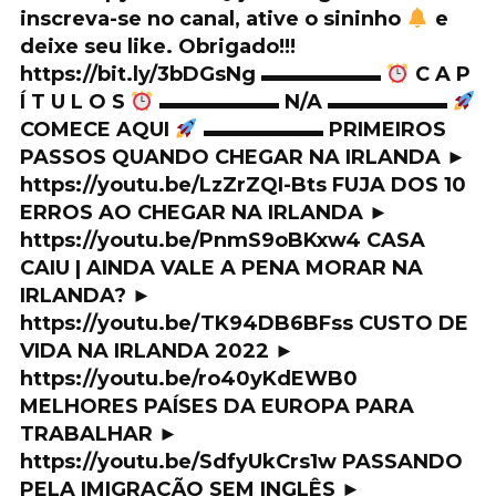
inscreva-se no canal, ative o sininho
e
deixe seu like. Obrigado!!!
https://bit.ly/3bDGsNg ▬▬▬▬▬▬
C A P
Í T U L O S
▬▬▬▬▬▬ N/A ▬▬▬▬▬▬
COMECE AQUI
▬▬▬▬▬▬ PRIMEIROS
PASSOS QUANDO CHEGAR NA IRLANDA ►
https://youtu.be/LzZrZQI-Bts FUJA DOS 10
ERROS AO CHEGAR NA IRLANDA ►
https://youtu.be/PnmS9oBKxw4 CASA
CAIU | AINDA VALE A PENA MORAR NA
IRLANDA? ►
https://youtu.be/TK94DB6BFss CUSTO DE
VIDA NA IRLANDA 2022 ►
https://youtu.be/ro40yKdEWB0
MELHORES PAÍSES DA EUROPA PARA
TRABALHAR ►
https://youtu.be/SdfyUkCrs1w PASSANDO
PELA IMIGRAÇÃO SEM INGLÊS ►