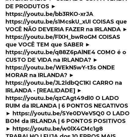
DE PRODUTOS ►
https://youtu.be/bb3RKO-xrJA
https://youtu.be/s1McskU_xUI COISAS que
VOCÊ NÃO DEVERIA FAZER na IRLANDA ►
https://youtu.be/FlXH_bwRoGM COISAS
que VOCÊ TEM que SABER ►
https://youtu.be/q88Z6pAlNE4 COMO é o
CUSTO DE VIDA na IRLANDA? ►
https://youtu.be/WEkN5wY-t3s ONDE
MORAR na IRLANDA? ►
https://youtu.be/JL2ldbQC1KI CARRO na
IRLANDA - [REALIDADE] ►
https://youtu.be/qzCAgt49dl0 O LADO
RUIM da IRLANDA | 6 PONTOS NEGATIVOS
► https://youtu.be/SYe0DVeV5Q0 O LADO
BOM da IRLANDA | 6 PONTOS POSITIVOS
► https://youtu.be/w0lX4CMc1g8
TRABALHO | FUJA dos 10 ERROS MAIS