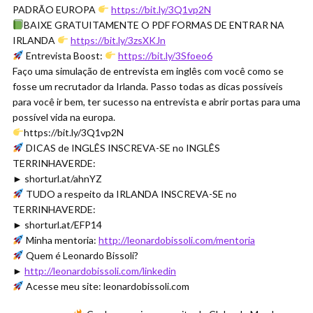
PADRÃO EUROPA
https://bit.ly/3Q1vp2N
BAIXE GRATUITAMENTE O PDF FORMAS DE ENTRAR NA
IRLANDA
https://bit.ly/3zsXKJn
Entrevista Boost:
https://bit.ly/3Sfoeo6
Faço uma simulação de entrevista em inglês com você como se
fosse um recrutador da Irlanda. Passo todas as dicas possíveis
para você ir bem, ter sucesso na entrevista e abrir portas para uma
possível vida na europa.
https://bit.ly/3Q1vp2N
DICAS de INGLÊS INSCREVA-SE no INGLÊS
TERRINHAVERDE:
► shorturl.at/ahnYZ
TUDO a respeito da IRLANDA INSCREVA-SE no
TERRINHAVERDE:
► shorturl.at/EFP14
Minha mentoria:
http://leonardobissoli.com/mentoria
Quem é Leonardo Bissoli?
►
http://leonardobissoli.com/linkedin
Acesse meu site: leonardobissoli.com