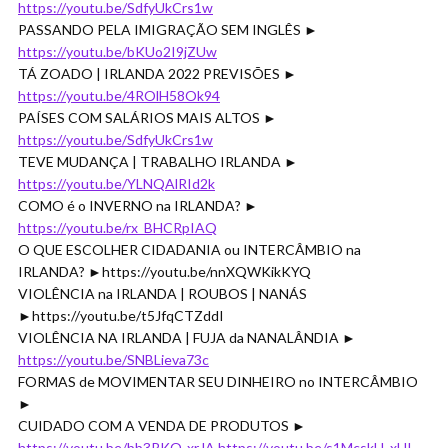
https://youtu.be/SdfyUkCrs1w
PASSANDO PELA IMIGRAÇÃO SEM INGLÊS ►
https://youtu.be/bKUo2I9jZUw
TÁ ZOADO | IRLANDA 2022 PREVISÕES ►
https://youtu.be/4ROlH58Ok94
PAÍSES COM SALÁRIOS MAIS ALTOS ►
https://youtu.be/SdfyUkCrs1w
TEVE MUDANÇA | TRABALHO IRLANDA ►
https://youtu.be/YLNQAlRId2k
COMO é o INVERNO na IRLANDA? ►
https://youtu.be/rx_BHCRpIAQ
O QUE ESCOLHER CIDADANIA ou INTERCÂMBIO na
IRLANDA? ►https://youtu.be/nnXQWKikKYQ
VIOLÊNCIA na IRLANDA | ROUBOS | NANÁS
►https://youtu.be/t5JfqCTZddI
VIOLÊNCIA NA IRLANDA | FUJA da NANALÂNDIA ►
https://youtu.be/SNBLieva73c
FORMAS de MOVIMENTAR SEU DINHEIRO no INTERCÂMBIO
►
CUIDADO COM A VENDA DE PRODUTOS ►
https://youtu.be/bb3RKO-xrJA
https://youtu.be/s1McskU_xUI