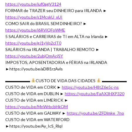
https://youtu.be/iuf0agV3124
FORMAR de TRAZER seu DINHEIRO para IRLANDA ►
https://youtu.be/s1McskU_xUI
COMO SAIR do BRASIL SEM DINHEIRO? ►
https://youtu.be/i6RViQFoWME
5 SALÁRIOS e CARREIRAS de TI em ALTA na Irlanda ►
https://youtu.be/gJ1yVp2clT0
SALÁRIOS na IRLANDA | TRABALHO REMOTO ►
https://youtu.be/2ubjOmAcjSY
IMPOSTOS, APOSENTADORIA e FÉRIAS na IRLANDA
►https://youtu.be/aD8l1rzAvls
▬▬▬▬▬▬
CUSTO DE VIDA DAS CIDADES
▬▬▬▬▬▬
CUSTO de VIDA em CORK ►
https://youtu.be/H8tZ6e5c-ns
CUSTO de VIDA em DUBLIN ►
https://youtu.be/FaAX3HXP320
CUSTO de VIDA em LIMERICK ►
https://youtu.be/MnWrbcbHkQM
CUSTO de VIDA em GALWAY ►
https://youtu.be/ZFDlmke_7no
CUSTO de VIDA em WATERFORD
►https://youtu.be/Ay_IcS_RlqI