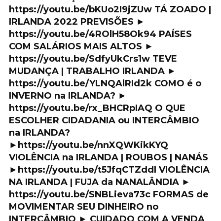
https://youtu.be/bKUo2I9jZUw TÁ ZOADO |
IRLANDA 2022 PREVISÕES ►
https://youtu.be/4ROlH58Ok94 PAÍSES
COM SALÁRIOS MAIS ALTOS ►
https://youtu.be/SdfyUkCrs1w TEVE
MUDANÇA | TRABALHO IRLANDA ►
https://youtu.be/YLNQAlRId2k COMO é o
INVERNO na IRLANDA? ►
https://youtu.be/rx_BHCRpIAQ O QUE
ESCOLHER CIDADANIA ou INTERCÂMBIO
na IRLANDA?
►https://youtu.be/nnXQWKikKYQ
VIOLÊNCIA na IRLANDA | ROUBOS | NANÁS
►https://youtu.be/t5JfqCTZddI VIOLÊNCIA
NA IRLANDA | FUJA da NANALÂNDIA ►
https://youtu.be/SNBLieva73c FORMAS de
MOVIMENTAR SEU DINHEIRO no
INTERCÂMBIO ► CUIDADO COM A VENDA