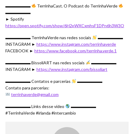
▬▬▬▬▬▬
TerrinhaCast. O Podcast do TerrinhaVerde
▬▬▬▬▬▬
► Spotify
https://open.spotify.com/show/6H2pWXCxmhsF1DPn6h3W3O
▬▬▬▬▬▬ TerrinhaVerde nas redes sociais
▬▬▬▬▬▬
INSTAGRAM ►
https://www.instagram.com/terrinhaverde
FACEBOOK ►
https://www.facebook.com/terrinha.verde.1
▬▬▬▬▬▬ BissoliART nas redes sociais
▬▬▬▬▬▬
INSTAGRAM ►
https://www.instagram.com/bissoliart
▬▬▬▬▬▬ Contatos e parcerias
▬▬▬▬▬▬
Contato para parcerias:
terrinhaverde@gmail.com
▬▬▬▬▬▬ Links desse vídeo
▬▬▬▬▬▬
#TerrinhaVerde #irlanda #intercambio