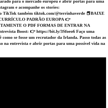
eparado para o mercado europeu e abrir portas para uma
stagram e acompanhe os stories:
no TikTok também tiktok.com/@terrinhaverde 📕BAIXE
CURRÍCULO PADRÃO EUROPA 👉
RATUITAMENTE O PDF FORMAS DE ENTRAR NA
revista Boost: 👉 https://bit.ly/3Sfoeo6 Faço uma
ê como se fosse um recrutador da Irlanda. Passo todas as
sso na entrevista e abrir portas para uma possível vida na