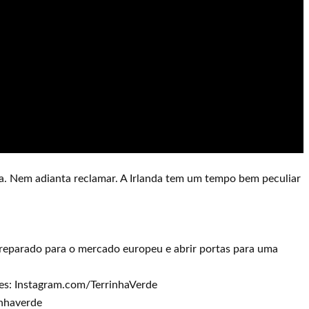
a. Nem adianta reclamar. A Irlanda tem um tempo bem peculiar
r preparado para o mercado europeu e abrir portas para uma
es: Instagram.com/TerrinhaVerde
nhaverde