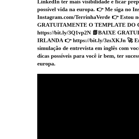
LinkedIn ter mais visibilidade e ficar pr
possível vida na europa. 👉 Me siga no In
Instagram.com/TerrinhaVerde 👉 Estou 
GRATUITAMENTE O TEMPLATE DO 
https://bit.ly/3Q1vp2N 📗BAIXE G
IRLANDA 👉 https://bit.ly/3zsXKJn 🚀 Ent
simulação de entrevista em inglês com voc
dicas possíveis para você ir bem, ter suce
europa.