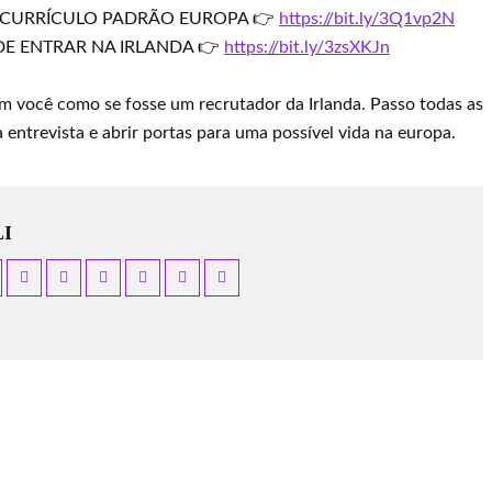
O CURRÍCULO PADRÃO EUROPA 👉
https://bit.ly/3Q1vp2N
DE ENTRAR NA IRLANDA 👉
https://bit.ly/3zsXKJn
m você como se fosse um recrutador da Irlanda. Passo todas as
a entrevista e abrir portas para uma possível vida na europa.
I