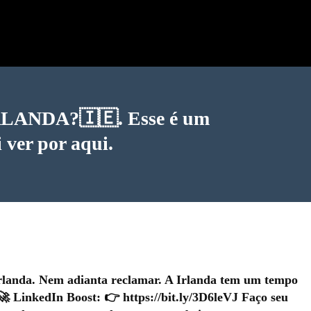
RLANDA?🇮🇪. Esse é um
 ver por aqui.
rlanda. Nem adianta reclamar. A Irlanda tem um tempo
 🚀 LinkedIn Boost: 👉 https://bit.ly/3D6leVJ Faço seu