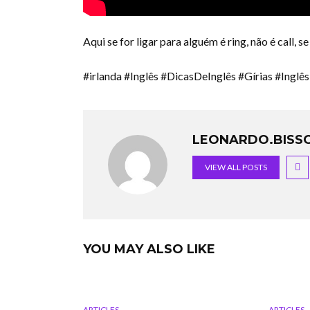
Aqui se for ligar para alguém é ring, não é call, s
#irlanda #Inglês #DicasDeInglês #Gírias #Inglê
LEONARDO.BISSO
VIEW ALL POSTS
YOU MAY ALSO LIKE
ARTICLES
ARTICLES