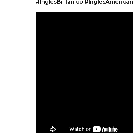
#InglêsBritânico #InglêsAmerica