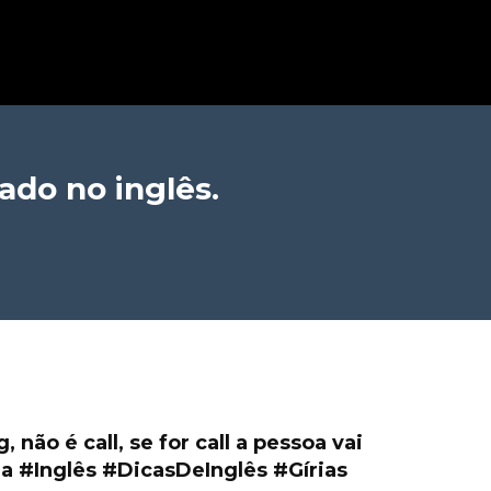
ado no inglês.
, não é call, se for call a pessoa vai
a #Inglês #DicasDeInglês #Gírias