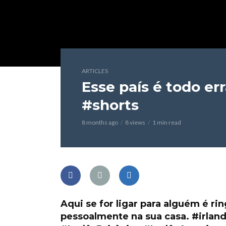
ARTICLES
Esse país é todo err
#shorts
8 months ago
8 views
1 min read
Aqui se for ligar para alguém é ring
pessoalmente na sua casa. #irland