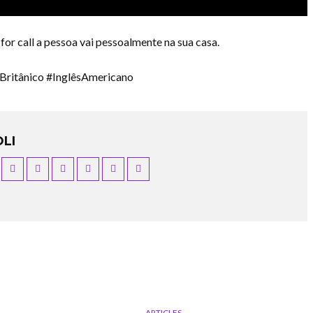
e for call a pessoa vai pessoalmente na sua casa.
sBritânico #InglêsAmericano
LI
ARTICLES