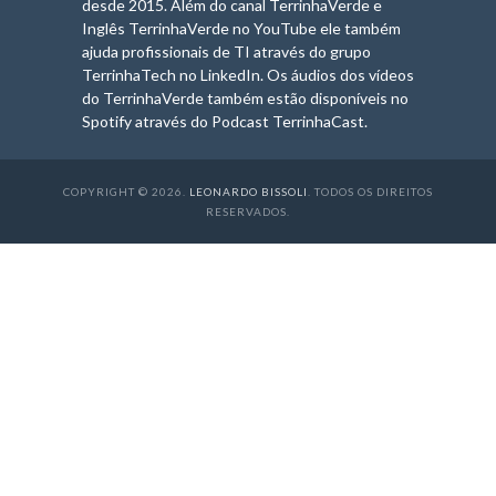
desde 2015. Além do canal TerrinhaVerde e
Inglês TerrinhaVerde no YouTube ele também
ajuda profissionais de TI através do grupo
TerrinhaTech no LinkedIn. Os áudios dos vídeos
do TerrinhaVerde também estão disponíveis no
Spotify através do Podcast TerrinhaCast.
COPYRIGHT © 2026.
LEONARDO BISSOLI
. TODOS OS DIREITOS
RESERVADOS
.