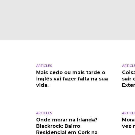
ARTICLES
ARTICL
Mais cedo ou mais tarde o
Cois
inglês vai fazer falta na sua
sair 
vida.
Exter
ARTICLES
ARTICL
Onde morar na Irlanda?
Mora
Blackrock: Bairro
vez 
Residencial em Cork na