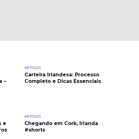
ARTICLES
Carteira Irlandesa: Processo
a –
Completo e Dicas Essenciais
ARTICLES
s e
Chegando em Cork, Irlanda
ros
#shorts