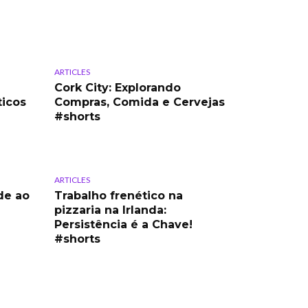
ARTICLES
Cork City: Explorando
ticos
Compras, Comida e Cervejas
#shorts
ARTICLES
de ao
Trabalho frenético na
pizzaria na Irlanda:
Persistência é a Chave!
#shorts