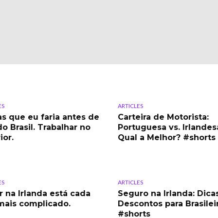
ES
ARTICLES
as que eu faria antes de
Carteira de Motorista:
do Brasil. Trabalhar no
Portuguesa vs. Irlandes
ior.
Qual a Melhor? #shorts
ES
ARTICLES
r na Irlanda está cada
Seguro na Irlanda: Dica
mais complicado.
Descontos para Brasilei
#shorts