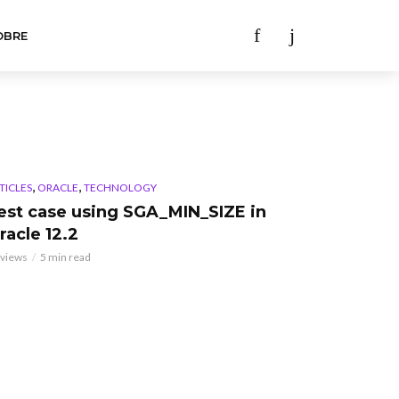
OBRE
,
,
TICLES
ORACLE
TECHNOLOGY
est case using SGA_MIN_SIZE in
racle 12.2
 views
5 min read