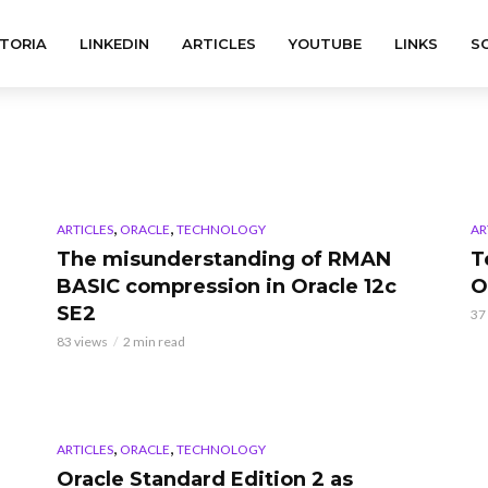
TORIA
LINKEDIN
ARTICLES
YOUTUBE
LINKS
S
,
,
ARTICLES
ORACLE
TECHNOLOGY
AR
The misunderstanding of RMAN
T
BASIC compression in Oracle 12c
O
SE2
37
83 views
2 min read
,
,
ARTICLES
ORACLE
TECHNOLOGY
Oracle Standard Edition 2 as