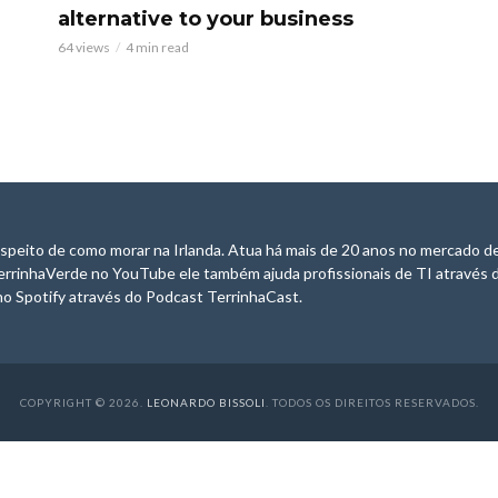
alternative to your business
64 views
4 min read
speito de como morar na Irlanda. Atua há mais de 20 anos no mercado de
errinhaVerde no YouTube ele também ajuda profissionais de TI através 
o Spotify através do Podcast TerrinhaCast.
COPYRIGHT © 2026.
LEONARDO BISSOLI
. TODOS OS DIREITOS RESERVADOS
.