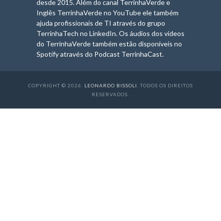
desde 2015. Além do canal TerrinhaVerde e
Inglês TerrinhaVerde no YouTube ele também
ajuda profissionais de TI através do grupo
TerrinhaTech no LinkedIn. Os áudios dos vídeos
do TerrinhaVerde também estão disponíveis no
Spotify através do Podcast TerrinhaCast.
COPYRIGHT © 2026.
LEONARDO BISSOLI
. TODOS OS DIREITOS
RESERVADOS
.