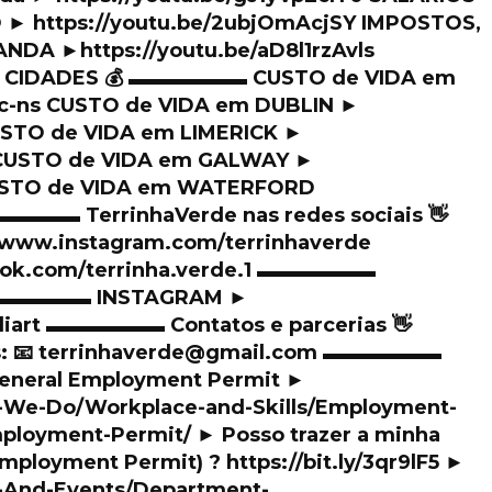
► https://youtu.be/2ubjOmAcjSY IMPOSTOS,
NDA ►https://youtu.be/aD8l1rzAvls
 CIDADES 💰 ▬▬▬▬▬▬ CUSTO de VIDA em
5c-ns CUSTO de VIDA em DUBLIN ►
USTO de VIDA em LIMERICK ►
 CUSTO de VIDA em GALWAY ►
CUSTO de VIDA em WATERFORD
▬▬▬▬▬ TerrinhaVerde nas redes sociais 👋
ww.instagram.com/terrinhaverde
ook.com/terrinha.verde.1 ▬▬▬▬▬▬
✍️ ▬▬▬▬▬▬ INSTAGRAM ►
liart ▬▬▬▬▬▬ Contatos e parcerias 👋
s: 📧 terrinhaverde@gmail.com ▬▬▬▬▬▬
eneral Employment Permit ►
at-We-Do/Workplace-and-Skills/Employment-
ployment-Permit/ ► Posso trazer a minha
mployment Permit) ? https://bit.ly/3qr9lF5 ►
s-And-Events/Department-