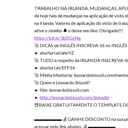
TRABALHO NA IRLANDA, MUDANÇAS, APLI
de hoje falo de mudanças na aplicação de visto d
na Irlanda. Valores de aplicação do visto de trab
ative o sininho 🔔 e deixe seu like. Obrigado!!!
https://bit.ly/3bDGsNg
🚀 DICAS de INGLÊS INSCREVA-SE no INGL
► shorturl.at/ahnYZ
🚀 TUDO a respeito da IRLANDA INSCREVA-
► shorturl.at/EFP14
🚀 Minha Mentoria: leonardobissoli.com/mento
🚀 Quem é Leonardo Bissoli?
► Site: leonardobissoli.com
►
http://leonardobissoli.com/linkedin
📕BAIXE GRATUITAMENTE O TEMPLATE DO 
▬▬▬▬▬▬ 💰 GANHE DESCONTO na sua primeira 
acessar pelo link abaixo: 💰 ▬▬▬▬▬▬