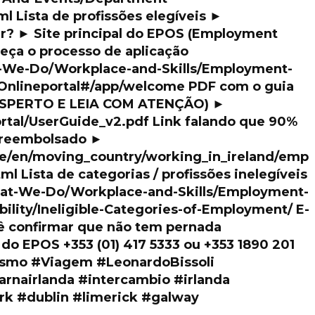
 Lista de profissões elegíveis ►
ar? ► Site principal do EPOS (Employment
eça o processo de aplicação
at-We-Do/Workplace-and-Skills/Employment-
SOnlineportal#/app/welcome PDF com o guia
A ESPERTO E LEIA COM ATENÇÃO) ►
ortal/UserGuide_v2.pdf Link falando que 90%
á reembolsado ►
ie/en/moving_country/working_in_ireland/emp
 Lista de categorias / profissões inelegíveis
What-We-Do/Workplace-and-Skills/Employment-
ility/Ineligible-Categories-of-Employment/ E-
ê confirmar que não tem pernada
do EPOS +353 (01) 417 5333 ou +353 1890 201
rismo #Viagem #LeonardoBissoli
rnairlanda #intercambio #irlanda
rk #dublin #limerick #galway