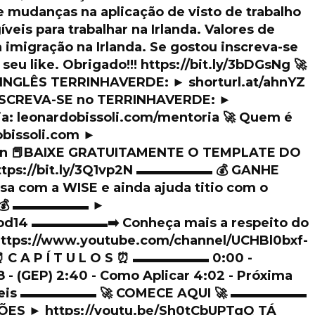
e mudanças na aplicação de visto de trabalho
íveis para trabalhar na Irlanda. Valores de
a imigração na Irlanda. Se gostou inscreva-se
 seu like. Obrigado!!! https://bit.ly/3bDGsNg 🚀
 INGLÊS TERRINHAVERDE: ► shorturl.at/ahnYZ
INSCREVA-SE no TERRINHAVERDE: ►
ia: leonardobissoli.com/mentoria 🚀 Quem é
obissoli.com ►
kedin 📕BAIXE GRATUITAMENTE O TEMPLATE DO
tps://bit.ly/3Q1vp2N ▬▬▬▬▬▬ 💰 GANHE
a com a WISE e ainda ajuda titio com o
xo: 💰 ▬▬▬▬▬▬ ►
rdod14 ▬▬▬▬▬▬➡️ Conheça mais a respeito do
tps://www.youtube.com/channel/UCHBl0bxf-
C A P Í T U L O S ⏰ ▬▬▬▬▬▬ 0:00 -
8 - (GEP) 2:40 - Como Aplicar 4:02 - Próxima
legíveis ▬▬▬▬▬▬ 🚀 COMECE AQUI 🚀 ▬▬▬▬▬▬
ES ► https://youtu.be/Sh0tCbUPTgQ TÁ