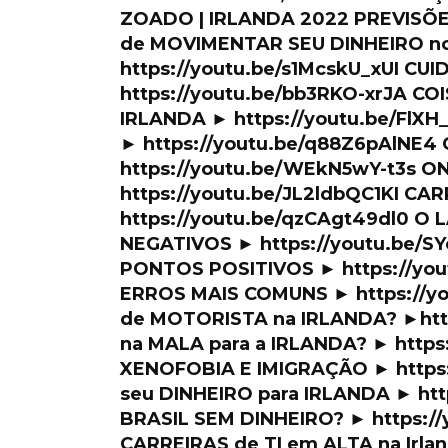
ZOADO | IRLANDA 2022 PREVISÕE
de MOVIMENTAR SEU DINHEIRO n
https://youtu.be/s1McskU_xUI 
https://youtu.be/bb3RKO-xrJA C
IRLANDA ► https://youtu.be/Fl
► https://youtu.be/q88Z6pAlNE4
https://youtu.be/WEkN5wY-t3s 
https://youtu.be/JL2ldbQC1KI CA
https://youtu.be/qzCAgt49dl0 O
NEGATIVOS ► https://youtu.be/
PONTOS POSITIVOS ► https://you
ERROS MAIS COMUNS ► https://y
de MOTORISTA na IRLANDA? ►htt
na MALA para a IRLANDA? ► https
XENOFOBIA E IMIGRAÇÃO ► https
seu DINHEIRO para IRLANDA ► htt
BRASIL SEM DINHEIRO? ► https:/
CARREIRAS de TI em ALTA na Irla