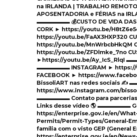
na IRLANDA | TRABALHO REMOTO 
APOSENTADORIA e FÉRIAS na IRLA
▬▬▬▬▬▬ 💰CUSTO DE VIDA DAS
CORK ► https://youtu.be/H8tZ6e
https://youtu.be/FaAX3HXP320 C
https://youtu.be/MnWrbcbHkQM
https://youtu.be/ZFDlmke_7no 
►https://youtu.be/Ay_IcS_RlqI ▬
▬▬▬▬▬▬ INSTAGRAM ► https://w
FACEBOOK ► https://www.faceb
BissoliART nas redes sociais 
https://www.instagram.com/bisso
▬▬▬▬▬▬ Contato para parceria
Links desse vídeo 🌎 ▬▬▬▬▬▬ G
https://enterprise.gov.ie/en/Wh
Permits/Permit-Types/General-Em
família com o visto GEP (General E
https://enterprise.gov.ie/en/New