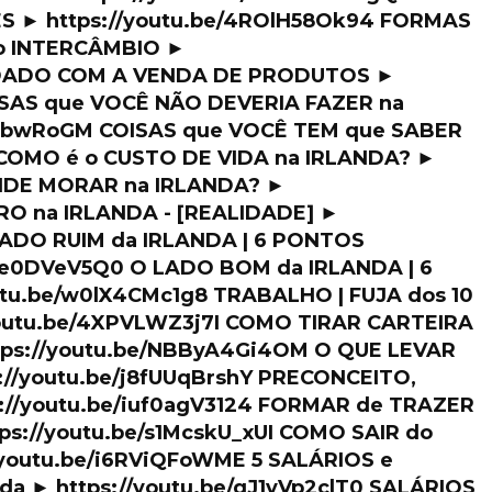
S ► https://youtu.be/4ROlH58Ok94 FORMAS
o INTERCÂMBIO ►
CUIDADO COM A VENDA DE PRODUTOS ►
OISAS que VOCÊ NÃO DEVERIA FAZER na
XH_bwRoGM COISAS que VOCÊ TEM que SABER
 COMO é o CUSTO DE VIDA na IRLANDA? ►
ONDE MORAR na IRLANDA? ►
RRO na IRLANDA - [REALIDADE] ►
 LADO RUIM da IRLANDA | 6 PONTOS
SYe0DVeV5Q0 O LADO BOM da IRLANDA | 6
tu.be/w0lX4CMc1g8 TRABALHO | FUJA dos 10
outu.be/4XPVLWZ3j7I COMO TIRAR CARTEIRA
ps://youtu.be/NBByA4Gi4OM O QUE LEVAR
://youtu.be/j8fUUqBrshY PRECONCEITO,
://youtu.be/iuf0agV3124 FORMAR de TRAZER
ps://youtu.be/s1McskU_xUI COMO SAIR do
/youtu.be/i6RViQFoWME 5 SALÁRIOS e
nda ► https://youtu.be/gJ1yVp2clT0 SALÁRIOS