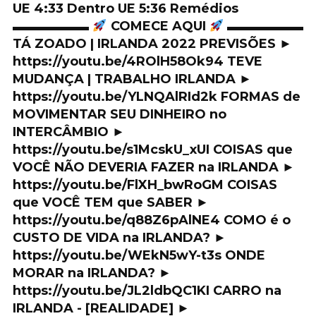
UE 4:33 Dentro UE 5:36 Remédios
▬▬▬▬▬▬
COMECE AQUI
▬▬▬▬▬▬
TÁ ZOADO | IRLANDA 2022 PREVISÕES ►
https://youtu.be/4ROlH58Ok94 TEVE
MUDANÇA | TRABALHO IRLANDA ►
https://youtu.be/YLNQAlRId2k FORMAS de
MOVIMENTAR SEU DINHEIRO no
INTERCÂMBIO ►
https://youtu.be/s1McskU_xUI COISAS que
VOCÊ NÃO DEVERIA FAZER na IRLANDA ►
https://youtu.be/FlXH_bwRoGM COISAS
que VOCÊ TEM que SABER ►
https://youtu.be/q88Z6pAlNE4 COMO é o
CUSTO DE VIDA na IRLANDA? ►
https://youtu.be/WEkN5wY-t3s ONDE
MORAR na IRLANDA? ►
https://youtu.be/JL2ldbQC1KI CARRO na
IRLANDA - [REALIDADE] ►