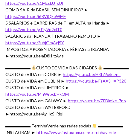
https://youtu.be/s1McskU_xUI
COMO SAIR do BRASIL SEM DINHEIRO? ►
https://youtu.be/i6RViQFoWME
5 SALÁRIOS e CARREIRAS de TI em ALTA na Irlanda ►
https://youtu.be/gJ1yVp2clT0
SALÁRIOS na IRLANDA | TRABALHO REMOTO ►
https://youtu.be/2ubjOmAcjSY
IMPOSTOS, APOSENTADORIA e FÉRIAS na IRLANDA
►https://youtu.be/aD8l1rzAvls
▬▬▬▬▬▬
CUSTO DE VIDA DAS CIDADES
▬▬▬▬▬▬
CUSTO de VIDA em CORK ►
https://youtu.be/H8tZ6e5c-ns
CUSTO de VIDA em DUBLIN ►
https://youtu.be/FaAX3HXP320
CUSTO de VIDA em LIMERICK ►
https://youtu.be/MnWrbcbHkQM
CUSTO de VIDA em GALWAY ►
https://youtu.be/ZFDlmke_7no
CUSTO de VIDA em WATERFORD
►https://youtu.be/Ay_IcS_RlqI
▬▬▬▬▬▬ TerrinhaVerde nas redes sociais
▬▬▬▬▬▬
INSTAGRAM ►
https://www.instagram.com/terrinhaverde