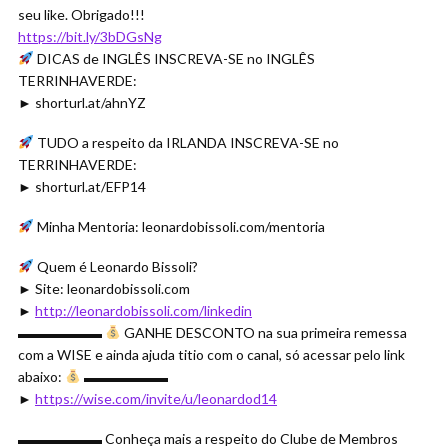
seu like. Obrigado!!!
https://bit.ly/3bDGsNg
DICAS de INGLÊS INSCREVA-SE no INGLÊS
TERRINHAVERDE:
► shorturl.at/ahnYZ
TUDO a respeito da IRLANDA INSCREVA-SE no
TERRINHAVERDE:
► shorturl.at/EFP14
Minha Mentoria: leonardobissoli.com/mentoria
Quem é Leonardo Bissoli?
► Site: leonardobissoli.com
►
http://leonardobissoli.com/linkedin
▬▬▬▬▬▬
GANHE DESCONTO na sua primeira remessa
com a WISE e ainda ajuda titio com o canal, só acessar pelo link
abaixo:
▬▬▬▬▬▬
►
https://wise.com/invite/u/leonardod14
▬▬▬▬▬▬ Conheça mais a respeito do Clube de Membros