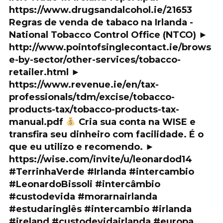
https://www.drugsandalcohol.ie/21653
Regras de venda de tabaco na Irlanda -
National Tobacco Control Office (NTCO) ►
http://www.pointofsinglecontact.ie/brows
e-by-sector/other-services/tobacco-
retailer.html ►
https://www.revenue.ie/en/tax-
professionals/tdm/excise/tobacco-
products-tax/tobacco-products-tax-
manual.pdf
Cria sua conta na WISE e
transfira seu dinheiro com facilidade. É o
que eu utilizo e recomendo. ►
https://wise.com/invite/u/leonardod14
#TerrinhaVerde #Irlanda #intercambio
#LeonardoBissoli #intercâmbio
#custodevida #morarnairlanda
#estudaringlês #intercambio #irlanda
#ireland #custodevidairlanda #europa