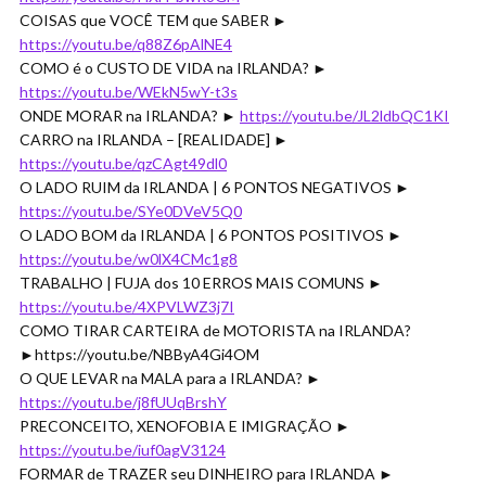
COISAS que VOCÊ TEM que SABER ►
https://youtu.be/q88Z6pAlNE4
COMO é o CUSTO DE VIDA na IRLANDA? ►
https://youtu.be/WEkN5wY-t3s
ONDE MORAR na IRLANDA? ►
https://youtu.be/JL2ldbQC1KI
CARRO na IRLANDA – [REALIDADE] ►
https://youtu.be/qzCAgt49dl0
O LADO RUIM da IRLANDA | 6 PONTOS NEGATIVOS ►
https://youtu.be/SYe0DVeV5Q0
O LADO BOM da IRLANDA | 6 PONTOS POSITIVOS ►
https://youtu.be/w0lX4CMc1g8
TRABALHO | FUJA dos 10 ERROS MAIS COMUNS ►
https://youtu.be/4XPVLWZ3j7I
COMO TIRAR CARTEIRA de MOTORISTA na IRLANDA?
►https://youtu.be/NBByA4Gi4OM
O QUE LEVAR na MALA para a IRLANDA? ►
https://youtu.be/j8fUUqBrshY
PRECONCEITO, XENOFOBIA E IMIGRAÇÃO ►
https://youtu.be/iuf0agV3124
FORMAR de TRAZER seu DINHEIRO para IRLANDA ►