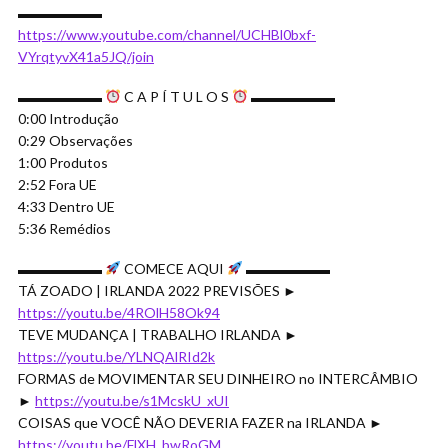
▬▬▬▬▬▬
https://www.youtube.com/channel/UCHBl0bxf-
VYrqtyvX41a5JQ/join
▬▬▬▬▬▬
C A P Í T U L O S
▬▬▬▬▬▬
0:00 Introdução
0:29 Observações
1:00 Produtos
2:52 Fora UE
4:33 Dentro UE
5:36 Remédios
▬▬▬▬▬▬
COMECE AQUI
▬▬▬▬▬▬
TÁ ZOADO | IRLANDA 2022 PREVISÕES ►
https://youtu.be/4ROlH58Ok94
TEVE MUDANÇA | TRABALHO IRLANDA ►
https://youtu.be/YLNQAlRId2k
FORMAS de MOVIMENTAR SEU DINHEIRO no INTERCÂMBIO
►
https://youtu.be/s1McskU_xUI
COISAS que VOCÊ NÃO DEVERIA FAZER na IRLANDA ►
https://youtu.be/FlXH_bwRoGM