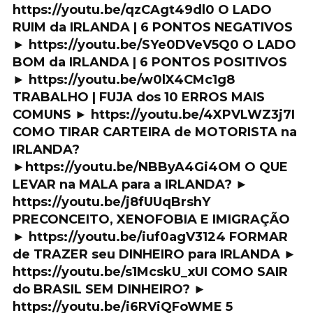
https://youtu.be/qzCAgt49dl0 O LADO
RUIM da IRLANDA | 6 PONTOS NEGATIVOS
► https://youtu.be/SYe0DVeV5Q0 O LADO
BOM da IRLANDA | 6 PONTOS POSITIVOS
► https://youtu.be/w0lX4CMc1g8
TRABALHO | FUJA dos 10 ERROS MAIS
COMUNS ► https://youtu.be/4XPVLWZ3j7I
COMO TIRAR CARTEIRA de MOTORISTA na
IRLANDA?
►https://youtu.be/NBByA4Gi4OM O QUE
LEVAR na MALA para a IRLANDA? ►
https://youtu.be/j8fUUqBrshY
PRECONCEITO, XENOFOBIA E IMIGRAÇÃO
► https://youtu.be/iuf0agV3124 FORMAR
de TRAZER seu DINHEIRO para IRLANDA ►
https://youtu.be/s1McskU_xUI COMO SAIR
do BRASIL SEM DINHEIRO? ►
https://youtu.be/i6RViQFoWME 5