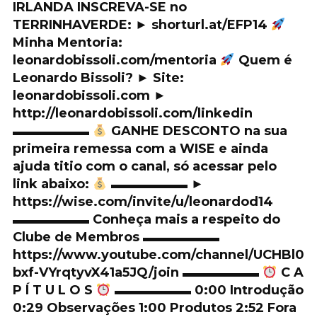
IRLANDA INSCREVA-SE no
TERRINHAVERDE: ► shorturl.at/EFP14
Minha Mentoria:
leonardobissoli.com/mentoria
Quem é
Leonardo Bissoli? ► Site:
leonardobissoli.com ►
http://leonardobissoli.com/linkedin
▬▬▬▬▬▬
GANHE DESCONTO na sua
primeira remessa com a WISE e ainda
ajuda titio com o canal, só acessar pelo
link abaixo:
▬▬▬▬▬▬ ►
https://wise.com/invite/u/leonardod14
▬▬▬▬▬▬ Conheça mais a respeito do
Clube de Membros ▬▬▬▬▬▬
https://www.youtube.com/channel/UCHBl0
bxf-VYrqtyvX41a5JQ/join ▬▬▬▬▬▬
C A
P Í T U L O S
▬▬▬▬▬▬ 0:00 Introdução
0:29 Observações 1:00 Produtos 2:52 Fora