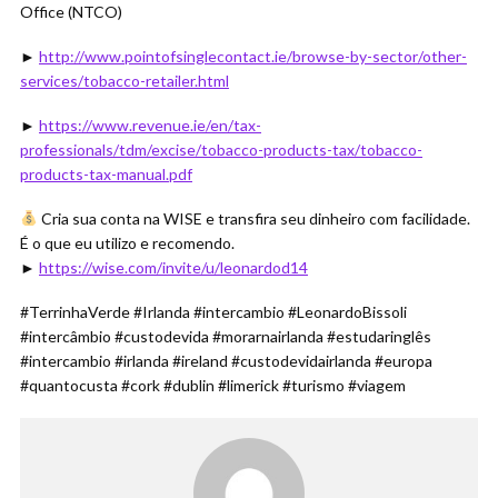
Office (NTCO)
►
http://www.pointofsinglecontact.ie/browse-by-sector/other-
services/tobacco-retailer.html
►
https://www.revenue.ie/en/tax-
professionals/tdm/excise/tobacco-products-tax/tobacco-
products-tax-manual.pdf
Cria sua conta na WISE e transfira seu dinheiro com facilidade.
É o que eu utilizo e recomendo.
►
https://wise.com/invite/u/leonardod14
#TerrinhaVerde #Irlanda #intercambio #LeonardoBissoli
#intercâmbio #custodevida #morarnairlanda #estudaringlês
#intercambio #irlanda #ireland #custodevidairlanda #europa
#quantocusta #cork #dublin #limerick #turismo #viagem