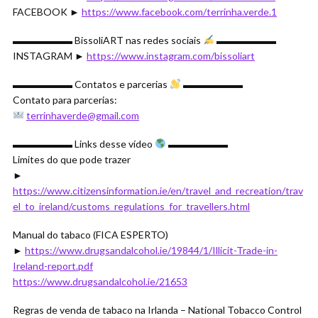
FACEBOOK ►
https://www.facebook.com/terrinha.verde.1
▬▬▬▬▬▬ BissoliART nas redes sociais
▬▬▬▬▬▬
INSTAGRAM ►
https://www.instagram.com/bissoliart
▬▬▬▬▬▬ Contatos e parcerias
▬▬▬▬▬▬
Contato para parcerias:
terrinhaverde@gmail.com
▬▬▬▬▬▬ Links desse vídeo
▬▬▬▬▬▬
Limites do que pode trazer
►
https://www.citizensinformation.ie/en/travel_and_recreation/trav
el_to_ireland/customs_regulations_for_travellers.html
Manual do tabaco (FICA ESPERTO)
►
https://www.drugsandalcohol.ie/19844/1/Illicit-Trade-in-
Ireland-report.pdf
https://www.drugsandalcohol.ie/21653
Regras de venda de tabaco na Irlanda – National Tobacco Control