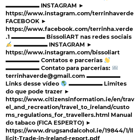
▬▬▬▬▬▬ INSTAGRAM ►
https://www.instagram.com/terrinhaverde
FACEBOOK ►
https://www.facebook.com/terrinha.verde
.1 ▬▬▬▬▬▬ BissoliART nas redes sociais
▬▬▬▬▬▬ INSTAGRAM ►
https://www.instagram.com/bissoliart
▬▬▬▬▬▬ Contatos e parcerias
▬▬▬▬▬▬ Contato para parcerias:
terrinhaverde@gmail.com ▬▬▬▬▬▬
Links desse vídeo
▬▬▬▬▬▬ Limites
do que pode trazer ►
https://www.citizensinformation.ie/en/trav
el_and_recreation/travel_to_ireland/custo
ms_regulations_for_travellers.html Manual
do tabaco (FICA ESPERTO) ►
https://www.drugsandalcohol.ie/19844/1/Il
licit-Trade-in-Ireland-report.pdf