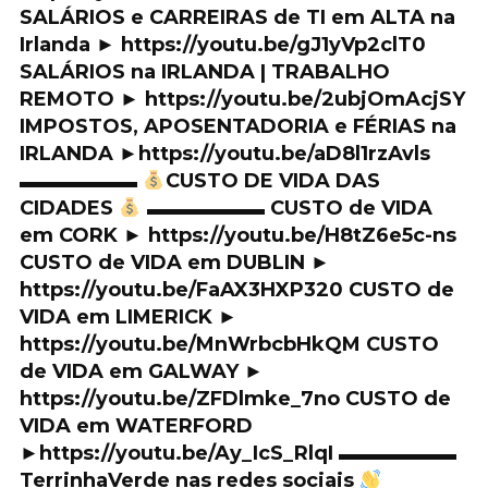
SALÁRIOS e CARREIRAS de TI em ALTA na
Irlanda ► https://youtu.be/gJ1yVp2clT0
SALÁRIOS na IRLANDA | TRABALHO
REMOTO ► https://youtu.be/2ubjOmAcjSY
IMPOSTOS, APOSENTADORIA e FÉRIAS na
IRLANDA ►https://youtu.be/aD8l1rzAvls
▬▬▬▬▬▬
CUSTO DE VIDA DAS
CIDADES
▬▬▬▬▬▬ CUSTO de VIDA
em CORK ► https://youtu.be/H8tZ6e5c-ns
CUSTO de VIDA em DUBLIN ►
https://youtu.be/FaAX3HXP320 CUSTO de
VIDA em LIMERICK ►
https://youtu.be/MnWrbcbHkQM CUSTO
de VIDA em GALWAY ►
https://youtu.be/ZFDlmke_7no CUSTO de
VIDA em WATERFORD
►https://youtu.be/Ay_IcS_RlqI ▬▬▬▬▬▬
TerrinhaVerde nas redes sociais